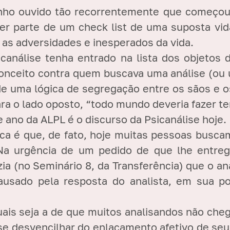
nho ouvido tão recorrentemente que começou a
zer parte de um check list de uma suposta vi
 as adversidades e inesperados da vida.
canálise tenha entrado na lista dos objetos
nceito contra quem buscava uma análise (ou 
o de uma lógica de segregação entre os sãos e
ara o lado oposto, “todo mundo deveria fazer te
 ano da ALPL é o discurso da Psicanálise hoje.
ica é que, de fato, hoje muitas pessoas busc
. Na urgência de um pedido de que lhe ent
izia (no Seminário 8, da Transferência) que o 
causado pela resposta do analista, em sua p
tuais seja a de que muitos analisandos não c
e se desvencilhar do enlaçamento afetivo de se