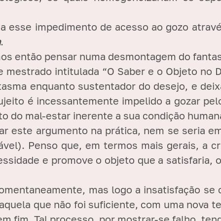
ria esse impedimento de acesso ao gozo atravé
a
.
emos então pensar numa desmontagem do fanta
e mestrado intitulada “O Saber e o Objeto no D
sma enquanto sustentador do desejo, e deixa
ujeito é incessantemente impelido a gozar pe
ito do mal-estar inerente a sua condição humana
tar este argumento na prática, nem se seria e
cável). Penso que, em termos mais gerais, a 
essidade e promove o objeto que a satisfaria, o
momentaneamente, mas logo a insatisfação se
 aquela que não foi suficiente, com uma nova t
m fim. Tal processo, por mostrar-se falho, ten