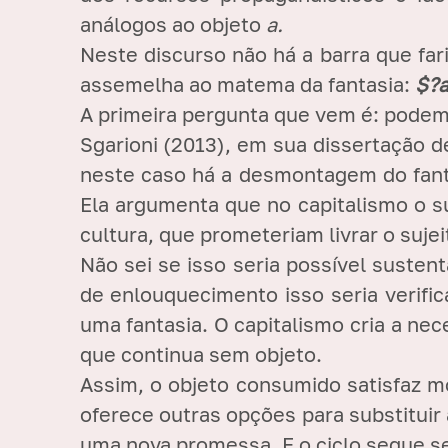
análogos ao objeto
a.
Neste discurso não há a barra que fa
assemelha ao matema da fantasia:
$?
A primeira pergunta que vem é: pod
Sgarioni (2013), em sua dissertação d
neste caso há a desmontagem do fanta
Ela argumenta que no capitalismo o s
cultura, que prometeriam livrar o suje
Não sei se isso seria possível susten
de enlouquecimento isso seria verifi
uma fantasia. O capitalismo cria a nec
que continua sem objeto.
Assim, o objeto consumido satisfaz 
oferece outras opções para substituir
uma nova promessa. E o ciclo segue se