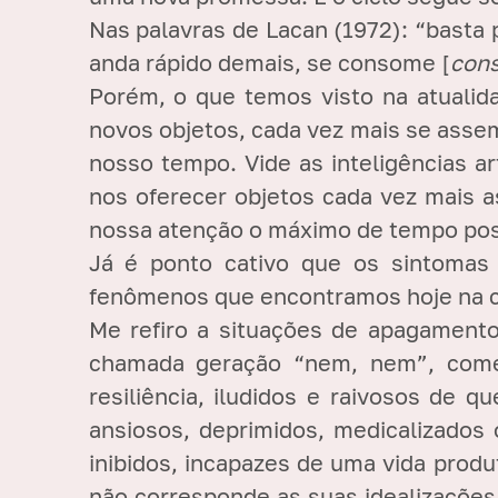
Nas palavras de Lacan (1972): “basta 
anda rápido demais, se consome [
con
Porém, o que temos visto na atualid
novos objetos, cada vez mais se assem
nosso tempo. Vide as inteligências a
nos oferecer objetos cada vez mais as
nossa atenção o máximo de tempo poss
Já é ponto cativo que os sintomas
fenômenos que encontramos hoje na cl
Me refiro a situações de apagament
chamada geração “nem, nem”, começ
resiliência, iludidos e raivosos de 
ansiosos, deprimidos, medicalizados
inibidos, incapazes de uma vida produ
não corresponde as suas idealizaçõe