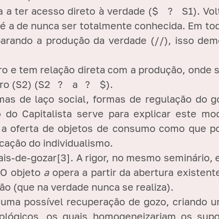
sa a ter acesso direto à verdade ($ ? S1).
Vol
é a de nunca ser totalmente conhecida. Em to
arando a produção da verdade (//), isso dem
ro e tem relação direta com a produção, onde s
tro (S2) (S2
?
a
?
$).
s de laço social, formas de regulação do goz
do Capitalista serve para explicar este mo
 a oferta de objetos de consumo como que pos
cação do individualismo.
ais-de-gozar
[3]
. A rigor, no mesmo seminário, 
 O objeto
a
opera a partir da abertura existen
ão (que na verdade nunca se realiza).
ma possível recuperação de gozo, criando u
eológicos, os quais homogeneizariam os supo