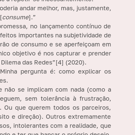
poderia andar melhor, mas, justamente,
[
consume
].”
 promessa, no lançamento contínuo de
feitos importantes na subjetividade de
padrão de consumo e se aperfeiçoam em
nico objetivo é nos capturar e prender
O Dilema das Redes”
[4]
(2020).
Minha pergunta é: como explicar os
es.
 e não se implicam com nada (como a
guem, sem tolerância à frustração,
em. Ou que querem todos os parceiros,
sito e direção). Outros extremamente
sos, intolerantes com a realidade, que
o e ter que bancar o próprio desejo.