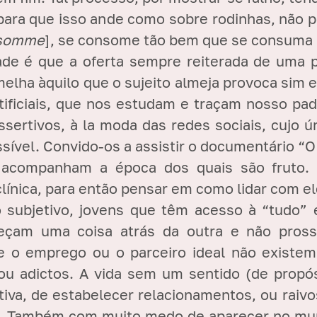
para que isso ande como sobre rodinhas, não 
somme
], se consome tão bem que se consuma 
ade é que a oferta sempre reiterada de uma
elha àquilo que o sujeito almeja provoca sim e
rtificiais, que nos estudam e traçam nosso 
sertivos, à la moda das redes sociais, cujo ú
ível. Convido-os a assistir o documentário “
 acompanham a época dos quais são fruto. 
ínica, para então pensar em como lidar com el
o subjetivo, jovens que têm acesso à “tudo”
am uma coisa atrás da outra e não prosse
que o emprego ou o parceiro ideal não exist
 ou adictos. A vida sem um sentido (de propó
tiva, de estabelecer relacionamentos, ou raivo
s. Também com muito medo de aparecer no mund