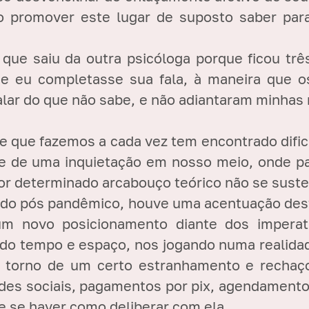
do promover este lugar de suposto saber para
que saiu da outra psicóloga porque ficou tr
ue eu completasse sua fala, à maneira que os
lar do que não sabe, e não adiantaram minhas 
e que fazemos a cada vez tem encontrado dific
te de uma inquietação em nosso meio, onde pa
or determinado arcabouço teórico não se susten
ndo pós pandêmico, houve uma acentuação des
 novo posicionamento diante dos imperativ
do tempo e espaço, nos jogando numa realidad
 torno de um certo estranhamento e rechaço
redes sociais, pagamentos por pix, agendamento
e se haver como deliberar com ela.