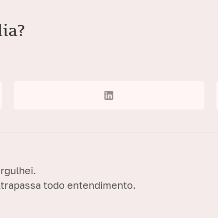
dia?
gulhei.
ltrapassa todo entendimento.