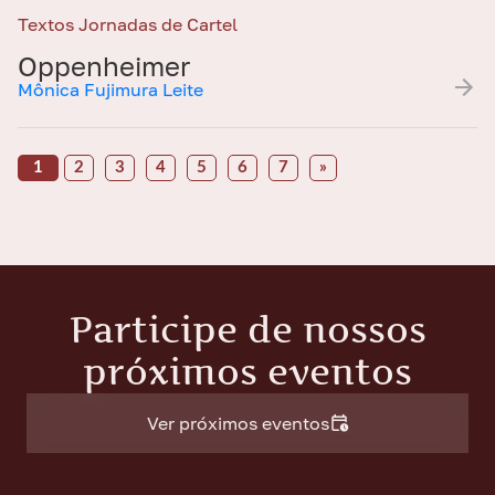
Textos Jornadas de Cartel
Oppenheimer
Mônica Fujimura Leite
1
2
3
4
5
6
7
»
Participe de nossos
próximos eventos
Ver próximos eventos